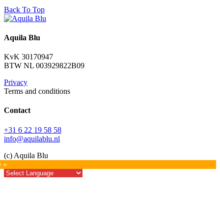
Back To Top
Aquila Blu
KvK 30170947
BTW NL 003929822B09
Privacy
Terms and conditions
Contact
+31 6 22 19 58 58
info@aquilablu.nl
(c) Aquila Blu
e »