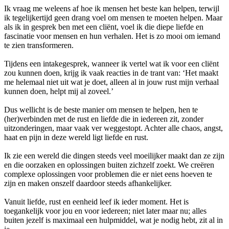
Ik vraag me weleens af hoe ik mensen het beste kan helpen, terwijl
ik tegelijkertijd geen drang voel om mensen te moeten helpen. Maar
als ik in gesprek ben met een cliënt, voel ik die diepe liefde en
fascinatie voor mensen en hun verhalen. Het is zo mooi om iemand
te zien transformeren.
Tijdens een intakegesprek, wanneer ik vertel wat ik voor een cliënt
zou kunnen doen, krijg ik vaak reacties in de trant van: ‘Het maakt
me helemaal niet uit wat je doet, alleen al in jouw rust mijn verhaal
kunnen doen, helpt mij al zoveel.’
Dus wellicht is de beste manier om mensen te helpen, hen te
(her)verbinden met de rust en liefde die in iedereen zit, zonder
uitzonderingen, maar vaak ver weggestopt. Achter alle chaos, angst,
haat en pijn in deze wereld ligt liefde en rust.
Ik zie een wereld die dingen steeds veel moeilijker maakt dan ze zijn
en die oorzaken en oplossingen buiten zichzelf zoekt. We creëren
complexe oplossingen voor problemen die er niet eens hoeven te
zijn en maken onszelf daardoor steeds afhankelijker.
Vanuit liefde, rust en eenheid leef ik ieder moment. Het is
toegankelijk voor jou en voor iedereen; niet later maar nu; alles
buiten jezelf is maximaal een hulpmiddel, wat je nodig hebt, zit al in